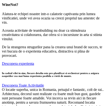
WineNot?
Alatura-te echipei noastre intr-o calatorie captivanta prin lumea
vinificatiei, unde vei avea ocazia sa creezi propriul tau amestec de
vin.
Aceasta activitate de teambuilding nu doar ca stimuleaza
creativitatea si colaborarea, dar ofera si o incursiune in arta si stiinta
vinului.
De la strangerea strugurilor pana la crearea unui brand de succes, te
vei bucura de o experienta educativa, distractiva si plina de
provocari.
Descopera experienta
In cadrul vilei in sine, fiecare detaliu este pre-planificat si orchestrat pentru a asigura
oaspetilor cea mai buna experienta posibila a vietii de munte.
Descopera Toate Activitatile
O locatie superba, unica in Romania, peisajul e fantastic, colt de rai..
Arhitectura, decorul sunt realizate cu foarte mult bun gust, gazdele
sunt persoane foarte amabile. Voi incerca sa revin aici in fiecare
anotimp, pentru a savura frumusetea naturii. Recomand locatia