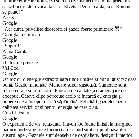
tuturor celor care doresc sa se relaxeze alaturi de familie/prieteni si
sa se bucure de o vacanta ca in Elvetia. Pentru ca da, si in Romania
se poate! ”
Ale Xa
Google
"Aer curat, priveliște deosebita și gazde foarte primitoare 😇"
Georgiana Guiman
Google
“Super!!”
Alina Carabat
Google
Un loc de poveste
Val Cod
Google
Un loc cu o energie extraordinară unde liniștea și bunul gust fac casă
bună. Gazde minunate. Mâncare super gustoasă. Camerele sunt
foarte curate și primitoare. Finisaje de calitate și o amenajare de
excepție. Câteva clipe petrecute acolo te încarcă cu energia și
punerea de a începe o nouă săptămână. Felicitări gazdelor pentru
calitatea serviciilor și pentru energia pe care o au.
Cristi Liteanu
Google
O experiență de vis, relaxantă, într-un loc foarte liniștit la marginea
pădurii unde singurele lucruri care se aud sunt ciripitul păsărilor și
susurul apei. Gazdele sunt deosebit de ospitaliere, designul interior