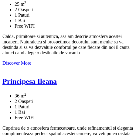
2
25 m
2 Oaspeti
1 Paturi
1 Bai
Free WIFI
Calda, primitoare si autentica, asa am descrie atmosfera acestei
incaperi. Naturaletea si prospetimea decorului sunt menite sa va
destinda si sa va dezvaluie confortul pe care fiecare din noi il cauta
atunci cand alege o destinatie de vacanta.
Discover More
Principesa Ileana
2
36 m
2 Oaspeti
1 Paturi
1 Bai
Free WIFI
Cuprinsa de o atmosfera fermecatoare, unde rafinamentul si eleganta
complimenteaza perfect spatiul acestei camere, va veti putea rasfata