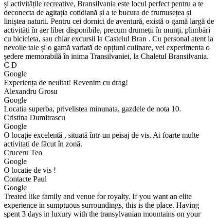
și activitățile recreative, Bransilvania este locul perfect pentru a te
deconecta de agitația cotidiană și a te bucura de frumusețea și
liniștea naturii. Pentru cei dornici de aventură, există o gamă largă de
activități în aer liber disponibile, precum drumeții în munți, plimbări
cu bicicleta, sau chiar excursii la Castelul Bran . Cu personal atent la
nevoile tale și o gamă variată de opțiuni culinare, vei experimenta o
ședere memorabilă în inima Transilvaniei, la Chaletul Bransilvania.
C D
Google
Experiența de neuitat! Revenim cu drag!
Alexandru Grosu
Google
Locatia superba, privelistea minunata, gazdele de nota 10.
Cristina Dumitrascu
Google
O locație excelentă , situată într-un peisaj de vis. Ai foarte multe
activitati de făcut în zonă.
Cruceru Teo
Google
O locatie de vis !
Contacte Paul
Google
Treated like family and venue for royalty. If you want an elite
experience in sumptuous surroundings, this is the place. Having
spent 3 days in luxury with the transylvanian mountains on your