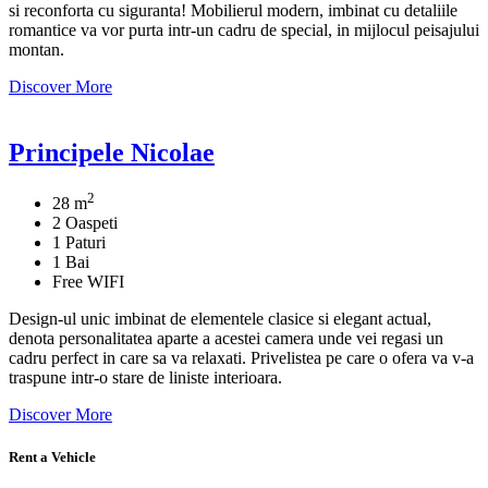
si reconforta cu siguranta! Mobilierul modern, imbinat cu detaliile
romantice va vor purta intr-un cadru de special, in mijlocul peisajului
montan.
Discover More
Principele Nicolae
2
28 m
2 Oaspeti
1 Paturi
1 Bai
Free WIFI
Design-ul unic imbinat de elementele clasice si elegant actual,
denota personalitatea aparte a acestei camera unde vei regasi un
cadru perfect in care sa va relaxati. Privelistea pe care o ofera va v-a
traspune intr-o stare de liniste interioara.
Discover More
Rent a Vehicle