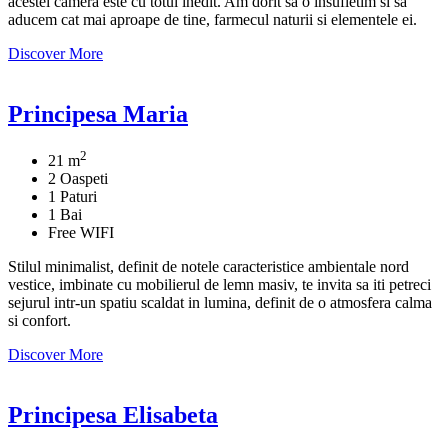
acestei camera este cu totul inedit. Am dorit sa o insufletim si sa
aducem cat mai aproape de tine, farmecul naturii si elementele ei.
Discover More
Principesa Maria
2
21 m
2 Oaspeti
1 Paturi
1 Bai
Free WIFI
Stilul minimalist, definit de notele caracteristice ambientale nord
vestice, imbinate cu mobilierul de lemn masiv, te invita sa iti petreci
sejurul intr-un spatiu scaldat in lumina, definit de o atmosfera calma
si confort.
Discover More
Principesa Elisabeta