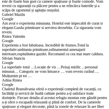
este de foarte bun gust cu camere spațioase și foarte comode. Vom
reveni cu siguranță cu plăcere pentru a ne reîncărca bateriile și a
scăpa de zgomotul și agitația orașului.
Gabriel Mazilu
Google
Am avut o experienta minunata. Hotelul este impecabil de curat si
elegant.Gazda primitoare si servirea deosebita. Cu siguranta vom
reveni.
Ristea Valentin
Google
Experienta a fost fabuloasa. Incredibil de frumos.Totul la
superlativ:ambianta primitoare,rafinamentul amenajarii
interioare,ospitalitatea gazdei. Recomand cu cea mai mare caldura.
Silvian Stanciu
Google
La superlativ totul …Locație de vis …Peisaj mirific .. personal
minunat… Categoric ne vom întoarce … vom reveni curând …
Mulțumim pt tot …
Adina Ristea
Google
Chaletul Bransilvania oferă o experiență completă de vacanță, cu
facilități și servicii de înaltă calitate pentru a-ți satisface toate
dorințele. Fiecare detaliu al acestui refugiu montan este gândit pentru
a-ți oferi o escapadă relaxantă și plină de confort. De la camerele
spațioase și elegant decorate, până la zonele de relaxare în aer liber