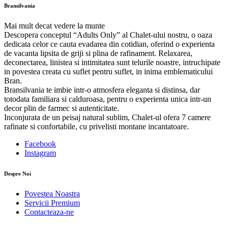
Bransilvania
Mai mult decat vedere la munte
Descopera conceptul “Adults Only” al Chalet-ului nostru, o oaza
dedicata celor ce cauta evadarea din cotidian, oferind o experienta
de vacanta lipsita de griji si plina de rafinament. Relaxarea,
deconectarea, linistea si intimitatea sunt telurile noastre, intruchipate
in povestea creata cu suflet pentru suflet, in inima emblematicului
Bran.
Bransilvania te imbie intr-o atmosfera eleganta si distinsa, dar
totodata familiara si calduroasa, pentru o experienta unica intr-un
decor plin de farmec si autenticitate.
Inconjurata de un peisaj natural sublim, Chalet-ul ofera 7 camere
rafinate si confortabile, cu privelisti montane incantatoare.
Facebook
Instagram
Despre Noi
Povestea Noastra
Servicii Premium
Contacteaza-ne