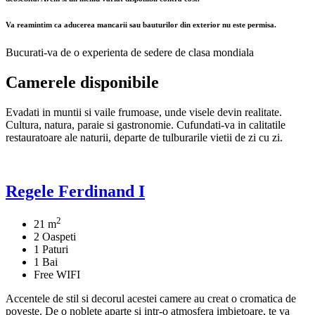
V
a reamintim ca aducerea mancarii sau bauturilor din exterior nu este permisa.
Bucurati-va de o experienta de sedere de clasa mondiala
Camerele disponibile
Evadati in muntii si vaile frumoase, unde visele devin realitate.
Cultura, natura, paraie si gastronomie. Cufundati-va in calitatile
restauratoare ale naturii, departe de tulburarile vietii de zi cu zi.
Regele Ferdinand I
2
21 m
2 Oaspeti
1 Paturi
1 Bai
Free WIFI
Accentele de stil si decorul acestei camere au creat o cromatica de
poveste. De o noblete aparte si intr-o atmosfera imbietoare, te va