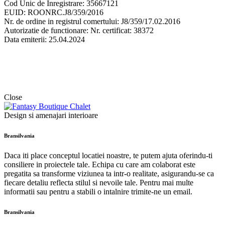
Cod Unic de Inregistrare: 35667121
EUID: ROONRC.J8/359/2016
Nr. de ordine in registrul comertului: J8/359/17.02.2016
Autorizatie de functionare: Nr. certificat: 38372
Data emiterii: 25.04.2024
Close
Design si amenajari interioare
Bransilvania
Daca iti place conceptul locatiei noastre, te putem ajuta oferindu-ti
consiliere in proiectele tale. Echipa cu care am colaborat este
pregatita sa transforme viziunea ta intr-o realitate, asigurandu-se ca
fiecare detaliu reflecta stilul si nevoile tale. Pentru mai multe
informatii sau pentru a stabili o intalnire trimite-ne un email.
Bransilvania