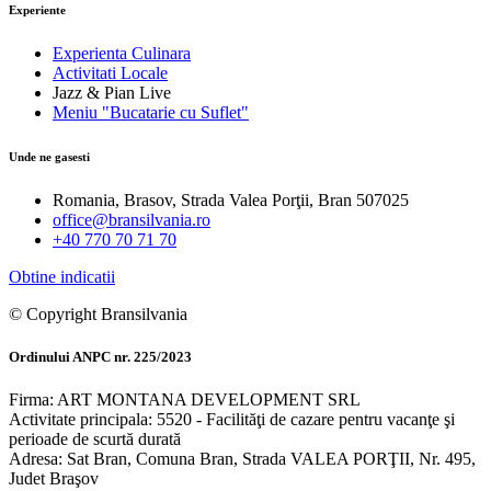
Experiente
Experienta Culinara
Activitati Locale
Jazz & Pian Live
Meniu "Bucatarie cu Suflet"
Unde ne gasesti
Romania, Brasov, Strada Valea Porţii, Bran 507025
office@bransilvania.ro
+40 770 70 71 70
Obtine indicatii
© Copyright Bransilvania
Ordinului ANPC nr. 225/2023
Firma: ART MONTANA DEVELOPMENT SRL
Activitate principala: 5520 - Facilităţi de cazare pentru vacanţe şi
perioade de scurtă durată
Adresa: Sat Bran, Comuna Bran, Strada VALEA PORŢII, Nr. 495,
Judet Braşov