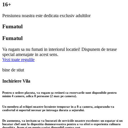
16+
Pensiunea noastra este dedicata exclusiv adultilor
Fumatul
Fumatul
Va rugam sa nu fumati in interiorul locatiei! Dispunem de terase
special amenajate in acest sens.
Vezi toate regulile
bine de stiut
Inchiriere Vila
P
entru o sedere placuta, va rugam sa retineti ca rezervarile sunt disponibile pentru
minim 4 camere, adica 8 persoane (2 max pe camera).
U
n membru al echipei noastre locuieste temporar in a 8-a camera, asigurandu-va
confortul si suportul necesar pe intreaga durata a sejurului.
D
e asemenea, va invitam sa va bucurati de serviciile noastre excelente: un ospatar si un
bucatar chef sunt la dispozitia dumneavoastra pentru a va oferi o experienta culinara
deosebita. Avem si un meniu variat disponibil contra cost.