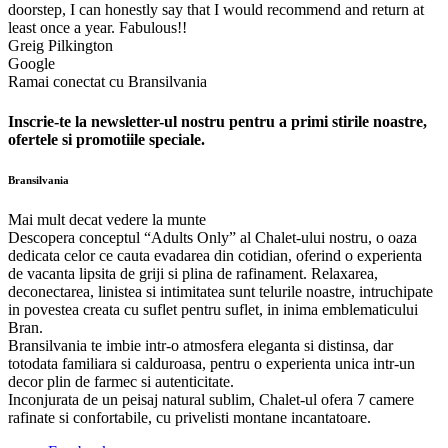
doorstep, I can honestly say that I would recommend and return at
least once a year. Fabulous!!
Greig Pilkington
Google
Ramai conectat cu Bransilvania
Inscrie-te la newsletter-ul nostru pentru a primi stirile noastre,
ofertele si promotiile speciale.
Bransilvania
Mai mult decat vedere la munte
Descopera conceptul “Adults Only” al Chalet-ului nostru, o oaza
dedicata celor ce cauta evadarea din cotidian, oferind o experienta
de vacanta lipsita de griji si plina de rafinament. Relaxarea,
deconectarea, linistea si intimitatea sunt telurile noastre, intruchipate
in povestea creata cu suflet pentru suflet, in inima emblematicului
Bran.
Bransilvania te imbie intr-o atmosfera eleganta si distinsa, dar
totodata familiara si calduroasa, pentru o experienta unica intr-un
decor plin de farmec si autenticitate.
Inconjurata de un peisaj natural sublim, Chalet-ul ofera 7 camere
rafinate si confortabile, cu privelisti montane incantatoare.