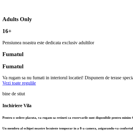
Adults Only
16+
Pensiunea noastra este dedicata exclusiv adultilor
Fumatul
Fumatul
Va rugam sa nu fumati in interiorul locatiei! Dispunem de terase specia
Vezi toate regulile
bine de stiut
Inchiriere Vila
P
entru o sedere placuta, va rugam sa retineti ca rezervarile sunt disponibile pentru mini
U
n membru al echipei noastre locuieste temporar in a 8-a camera, asigurandu-va confortul 